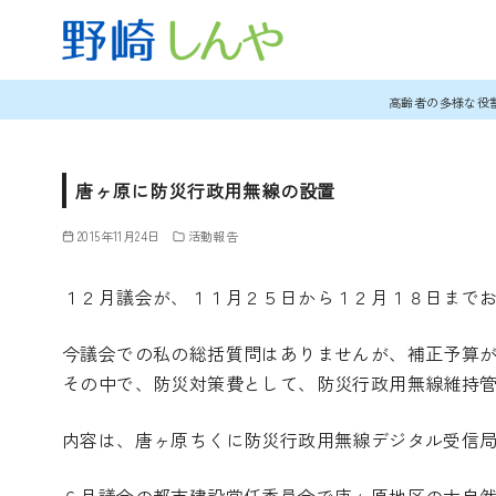
コ
高齢者の多様な役
ン
テ
ン
唐ヶ原に防災行政用無線の設置
ツ
2015年11月24日
活動報告
へ
移
１２月議会が、１１月２５日から１２月１８日まで
動
今議会での私の総括質問はありませんが、補正予算
その中で、防災対策費として、防災行政用無線維持
内容は、唐ヶ原ちくに防災行政用無線デジタル受信
６月議会の都市建設常任委員会で唐ヶ原地区の大自