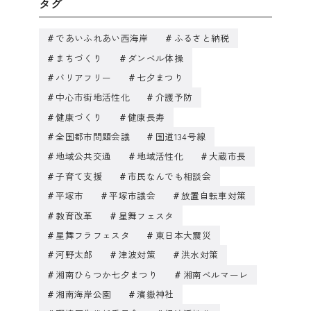
タグ
であいふれあい西海岸
ふるさと納税
まちづくり
ダンベル体操
バリアフリー
七夕まつり
中心市街地活性化
介護予防
健康づくり
健康長寿
全国都市問題会議
国道134号線
地域公共交通
地域活性化
大蔵市長
子育て支援
市民なんでも相談会
平塚市
平塚市議会
放置自転車対策
教育改革
星舞フェスタ
星舞フラフェスタ
東日本大震災
河野太郎
津波対策
洪水対策
湘南ひらつか七夕まつり
湘南ベルマーレ
湘南海岸公園
濱嶽神社