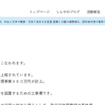
トップページ
しんやのブログ
活動報告
割、外出と交流や健康・元気で長生きを促進 医療と介護の連携強化、認知症対策や看取
おこなわれます。
が上程されています。
管理事業４８０万円が計上。
局を設置するための工事費です。
然の災害に対する備えとして、防災行政用無線の基地局