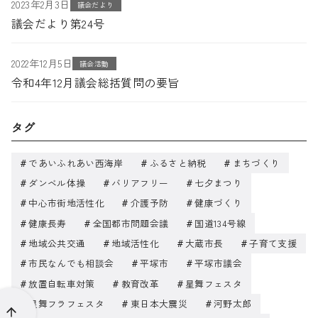
2023年2月3日
議会だより
議会だより第24号
2022年12月5日
議会活動
令和4年12月議会総括質問の要旨
タグ
であいふれあい西海岸
ふるさと納税
まちづくり
ダンベル体操
バリアフリー
七夕まつり
中心市街地活性化
介護予防
健康づくり
健康長寿
全国都市問題会議
国道134号線
地域公共交通
地域活性化
大蔵市長
子育て支援
市民なんでも相談会
平塚市
平塚市議会
放置自転車対策
教育改革
星舞フェスタ
星舞フラフェスタ
東日本大震災
河野太郎