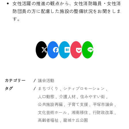
女性活躍の推進の観点から、女性消防職員・女性消
防団員の方に配慮した施設の整備状況をお聞きしま
す。
カテゴリー
議会活動
タグ
まちづくり
シティプロモーション
人口動態
介護人材
住みやすい街
公共施設再編
子育て支援
平塚市議会
文化芸術ホール
湘南移住
行財政改革
高齢者福祉
龍城ケ丘公園