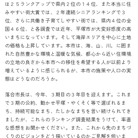
は２５ランクアップで県内２位の１４位、また本当に住
みやすい街大賞では、２年連続シニアランキングで３
位、さらに共働き子育てしやすい街では、県内４位の全
国４６位、と各調査では近年、平塚市が大変好感度の高
いまちになっています。そして海岸エリアを中心に土地
の価格も上昇しています。本市は、海、山、川，に囲ま
れた自然豊かな環境と温暖な気候、都心から近い住環境
の立地の良さから本市への移住を希望する人が以前より
増えているように感じられるが、本市の施策や人口の実
態はどうなのだろうか。
落合市長は、今年、３期目の３年目を迎えます。これま
で３期の公約、動かせ平塚・やくそく等で選ばれるま
ち、持続可能なまち、たしかなまちを言い続けられてき
ましたが、これらのランキング調査結果をうけて、率直
な感想をお聞かせください。また、これから先のまちづ
くりのビジョンをどう描いているのかご見解を伺いま