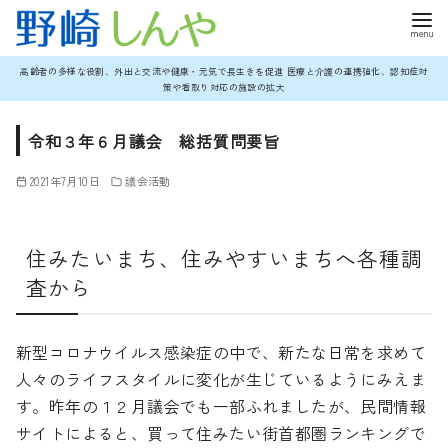
コ
高齢者の多様な役割、外出と交流や健康・元気で長生きを促進 医療と介護の連携強化、認知症対
策や看取り対応の施設の拡大
ン
テ
令和３年６月議会 総括質問要旨
ン
ツ
2021年7月10日
議会活動
へ
移
住みたいまち、住みやすいまちへ各種調
動
査から
新型コロナウイルス感染症の中で、新たな日常を求めて
人々のライフスタイルに変化が生じているようにみえま
す。昨年の１２月議会でも一部ふれましたが、民間情報
サイトによると、買って住みたい街首都圏ランキングで