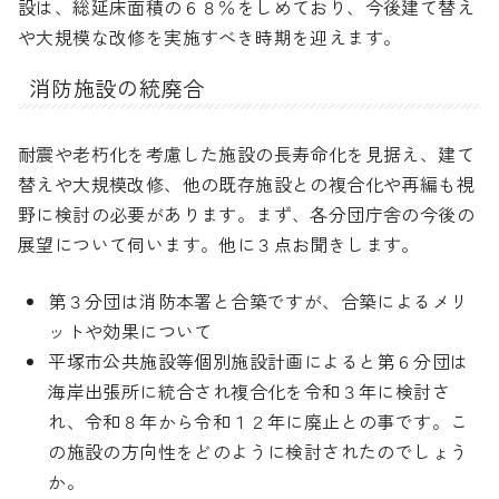
設は、総延床面積の６８％をしめており、今後建て替え
や大規模な改修を実施すべき時期を迎えます。
消防施設の統廃合
耐震や老朽化を考慮した施設の長寿命化を見据え、建て
替えや大規模改修、他の既存施設との複合化や再編も視
野に検討の必要があります。まず、各分団庁舎の今後の
展望について伺います。他に３点お聞きします。
第３分団は消防本署と合築ですが、合築によるメリ
ットや効果について
平塚市公共施設等個別施設計画によると第６分団は
海岸出張所に統合され複合化を令和３年に検討さ
れ、令和８年から令和１２年に廃止との事です。こ
の施設の方向性をどのように検討されたのでしょう
か。