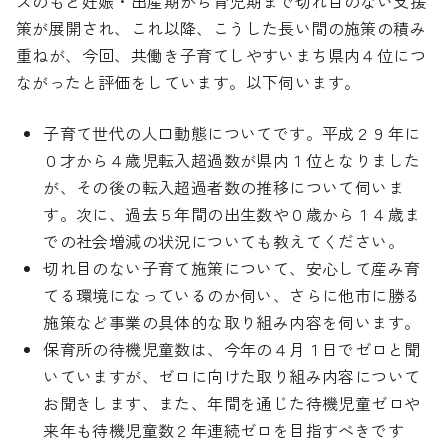
ズのもと妊娠・出産期から育児期まで切れ目のない支援
策が展開され、これ以降、こうした長い間の施策の積み
重ねが、今回、共働き子育てしやすいまち県内４位につ
ながったと評価をしています。以下伺います。
子育て世代の人口動態についてです。平成２９年に
０才から４歳児転入超過数が県内１位となりました
が、その後の転入超過者数の推移について伺いま
す。次に、過去５年間の出生数や０歳から１４歳ま
での社会増減の状況についても教えてください。
切れ目のない子育て施策について、安心して産み育
てる環境になっているのか伺い、さらに他市に勝る
施策など事業の具体的な取り組み内容を伺います。
保育所の待機児童数は、今年の４月１日でゼロと聞
いていますが、ゼロに向けた取り組み内容について
お聞きします、また、年間を通じた待機児童ゼロや
来年も待機児童数２年連続ゼロを目指すべきです