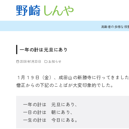
コ
高齢者の多様な役
ン
テ
ン
一年の計は元旦にあり
ツ
2008年1月20日
お知らせ
へ
移
１月１９日（金）、成田山の新勝寺に行ってきまし
動
僧正からの下記のことばが大変印象的でした。
一年の計は 元旦にあり、
一日の計は 朝にあり、
一生の計は 今日にある。