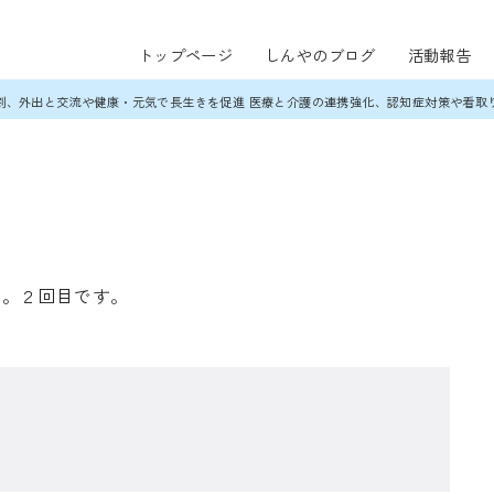
トップページ
しんやのブログ
活動報告
割、外出と交流や健康・元気で長生きを促進 医療と介護の連携強化、認知症対策や看取
た。２回目です。