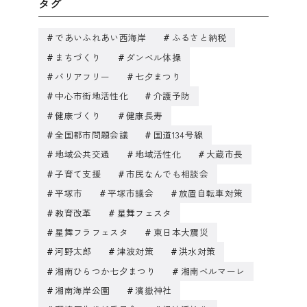
タグ
であいふれあい西海岸
ふるさと納税
まちづくり
ダンベル体操
バリアフリー
七夕まつり
中心市街地活性化
介護予防
健康づくり
健康長寿
全国都市問題会議
国道134号線
地域公共交通
地域活性化
大蔵市長
子育て支援
市民なんでも相談会
平塚市
平塚市議会
放置自転車対策
教育改革
星舞フェスタ
星舞フラフェスタ
東日本大震災
河野太郎
津波対策
洪水対策
湘南ひらつか七夕まつり
湘南ベルマーレ
湘南海岸公園
濱嶽神社