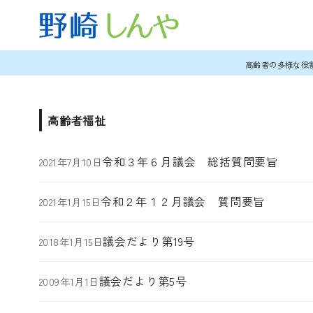
コ
高齢者の多様な役
ン
テ
ン
高齢者福祉
ツ
へ
令和３年６月議会 総括質問要旨
2021年7月10日
移
動
令和２年１２月議会 質問要旨
2021年1月15日
議会だより第19号
2018年1月15日
議会だより第5号
2009年1月1日