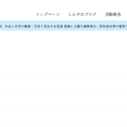
トップページ
しんやのブログ
活動報告
割、外出と交流や健康・元気で長生きを促進 医療と介護の連携強化、認知症対策や看取