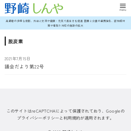
コ
高齢者の多様な役割、外出と交流や健康・元気で長生きを促進 医療と介護の連携強化、認知症対
策や看取り対応の施設の拡大
ン
テ
脱炭素
ン
ツ
2021年7月15日
へ
議会だより第22号
移
動
このサイトはreCAPTCHAによって保護されており、Googleの
プライバシーポリシーと利用規約が適用されます。