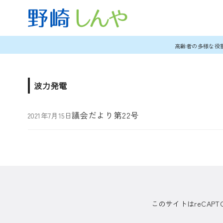
コ
高齢者の多様な役
ン
テ
ン
波力発電
ツ
へ
議会だより第22号
2021年7月15日
移
動
このサイトはreCAP