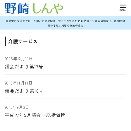
コ
高齢者の多様な役割、外出と交流や健康・元気で長生きを促進 医療と介護の連携強化、認知症対
策や看取り対応の施設の拡大
ン
テ
介護サービス
ン
ツ
2016年12月11日
へ
議会だより第17号
移
動
2015年11月11日
議会だより第16号
2015年9月3日
平成27年9月議会 総括質問